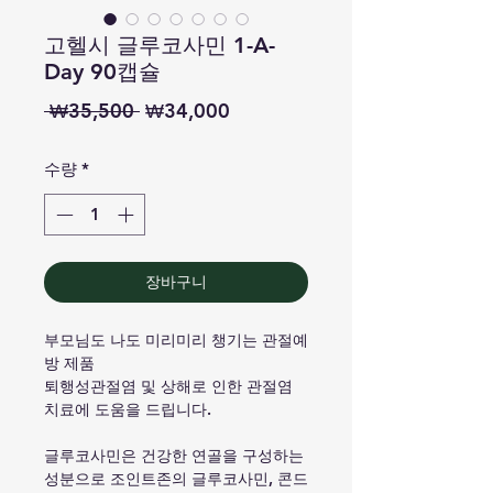
고헬시 글루코사민 1-A-
Day 90캡슐
일
할
 ₩35,500 
₩34,000
반
인
수량
*
가
가
장바구니
부모님도 나도 미리미리 챙기는 관절예
방 제품
퇴행성관절염 및 상해로 인한 관절염
치료에 도움을 드립니다.
글루코사민은 건강한 연골을 구성하는
성분으로 조인트존의 글루코사민, 콘드