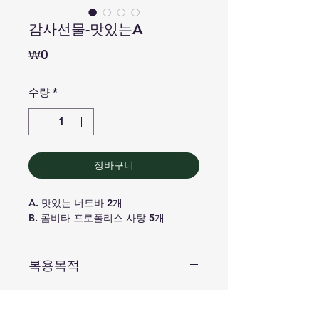
감사선물-맛있는A
가
₩0
격
수량
*
장바구니
A. 맛있는 너트바 2개
B. 콤비타 프로폴리스 사탕 5개
복용목적
성분