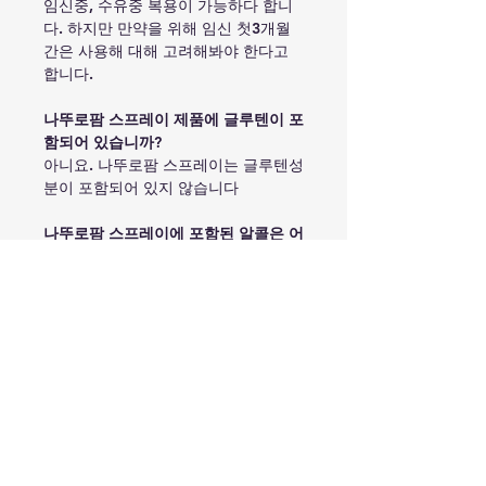
임신중, 수유중 복용이 가능하다 합니
다. 하지만 만약을 위해 임신 첫3개월
간은 사용해 대해 고려해봐야 한다고
합니다.
나뚜로팜 스프레이 제품에 글루텐이 포
함되어 있습니까?
아니요. 나뚜로팜 스프레이는 글루텐성
분이 포함되어 있지 않습니다
나뚜로팜 스프레이에 포함된 알콜은 어
느정도 입니까?
물베이스의 방부제 역할을 하는 에틸알
콜은 소량 함유되어 제조되며 권장복용
량 (2스프레이 3회/1일) 사용시 미량이
라 문제되지 않는다 합니다.
예를 들어 25ml에 11%의 알콜이 포함
되어 있으며 150회 사용한다고 봤을때
1회 알콜양은 0.018ml 입니다. 그래도
안들어 있다면 더 좋았을걸..