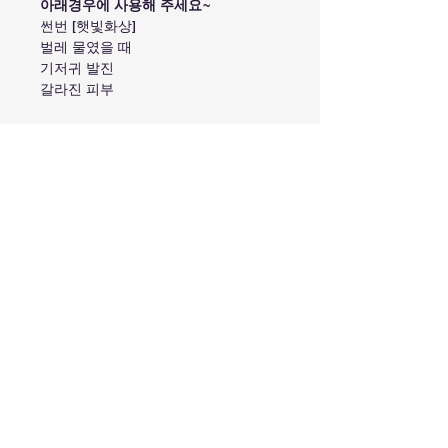
아래경우에 사용해 주세요~
썬번 [햇빛화상]
벌레 물였을 때
기저귀 발진
갈라진 피부
복용목적
햇빛화상
성분
벌레 물였을 때
기저귀 발진
Fermented Fresh PawPaw Fruit,
갈라진 피부
복용법
Rhus Succedanea Wax, Glycerine,
Petrolatum, Canola Oil,
필요할 때 부드럽게 발라 주세요.
Hydrogenated Castor Oil,
주의사항
Beeswax, Corn Starch, Potassium
Sorbate as a preservative (0.1
눈 주위 피부에는 사용하지 마세요.
mg/g)