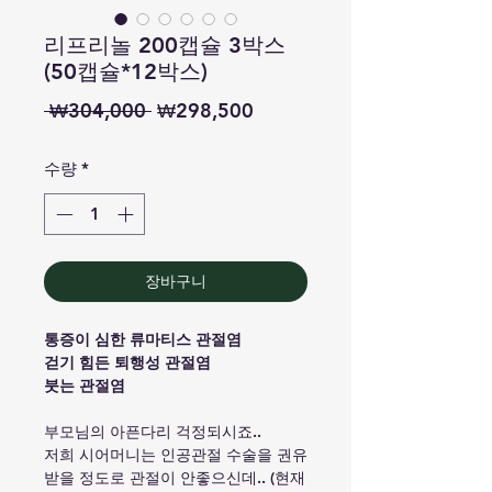
리프리놀 200캡슐 3박스
(50캡슐*12박스)
일
할
 ₩304,000 
₩298,500
반
인
수량
*
가
가
장바구니
통증이 심한 류마티스 관절염
걷기 힘든 퇴행성 관절염
붓는 관절염
부모님의 아픈다리 걱정되시죠..
저희 시어머니는 인공관절 수술을 권유
받을 정도로 관절이 안좋으신데.. (현재