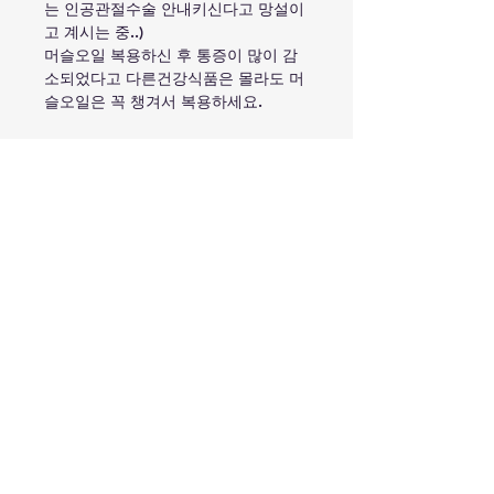
는 인공관절수술 안내키신다고 망설이
고 계시는 중..)
머슬오일 복용하신 후 통증이 많이 감
소되었다고 다른건강식품은 몰라도 머
슬오일은 꼭 챙겨서 복용하세요.
복용목적
류마티스 관절염 , 퇴행성 관절염 ,
성분
통증이 심한 관절완화에 도움을 드
립니다 .
- 카로티노이드, 트리글리세리드, 마
복용법
린 리피드 추출물, 오메가 3 등
- 뉴질랜드홍합(Lyprinol Marine
성인
Lipid)농축오일:50mg
주의사항
처음 복용시엔 식후 아침 저녁 2
- 올리브오일 100mg
정씩 하루 4정 복용
- 비타민E 0.225mg
혈전용해제를 복용하시는 분은
3-6주는 4정을 복용
의사와 상담하시기 바랍니다.
이후 건강 유지를 위해 1-2정을
특정성분에 알레르기가 있으신
지속적으로 복용합니다.