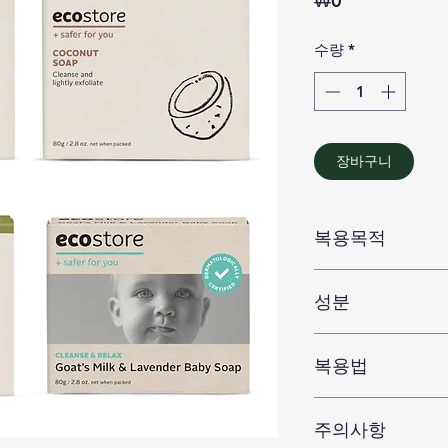
₩0
격
수량
*
장바구니
복용목적
성분
복용법
주의사항