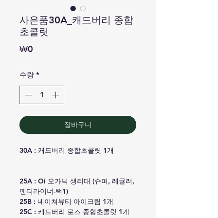
사은품30A_캐드버리 종합
초콜릿
가
₩0
격
수량
*
장바구니
30A : 캐드버리 종합초콜릿 1개
25A : Oi 오가닉 생리대 (슈퍼, 레귤러,
팬티라이너-택1)
25B : 네이쳐뷰티 아이크림 1개
25C : 캐드버리 로즈 종합초콜릿 1개