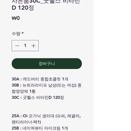
사은품30C_굿헬스 비타민
D 120정
가
₩0
격
수량
*
장바구니
30A : 캐드버리 종합초콜릿 1개
30B : 뉴트라라이프 남성(또는 여성) 종
합영양제 1통
30C : 굿헬스 비타민D 120정
25A : Oi 오가닉 생리대 (슈퍼, 레귤러,
팬티라이너-택1)
25B : 네이쳐뷰티 아이크림 1개