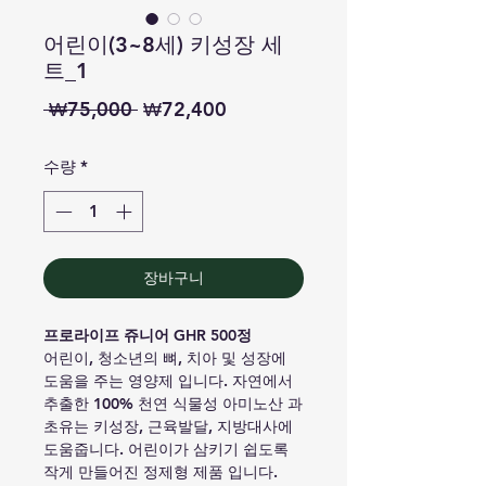
어린이(3~8세) 키성장 세
트_1
일
할
 ₩75,000 
₩72,400
반
인
수량
*
가
가
장바구니
프로라이프 쥬니어 GHR 500정
어린이, 청소년의 뼈, 치아 및 성장에
도움을 주는 영양제 입니다. 자연에서
추출한 100% 천연 식물성 아미노산 과
초유는 키성장, 근육발달, 지방대사에
도움줍니다. 어린이가 삼키기 쉽도록
작게 만들어진 정제형 제품 입니다.