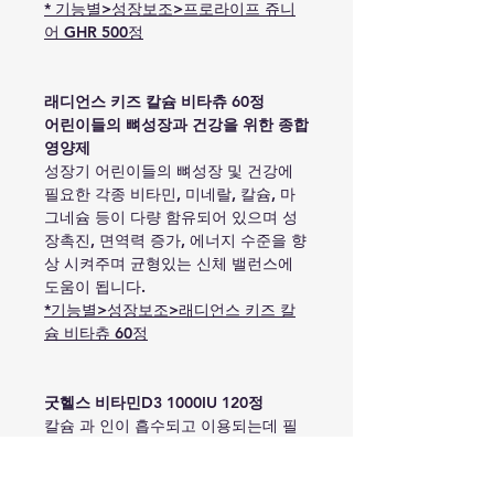
* 기능별>성장보조>프로라이프 쥬니
어 GHR 500정
래디언스 키즈 칼슘 비타츄 60정
어린이들의 뼈성장과 건강을 위한 종합
영양제
성장기 어린이들의 뼈성장 및 건강에
필요한 각종 비타민, 미네랄, 칼슘, 마
그네슘 등이 다량 함유되어 있으며 성
장촉진, 면역력 증가, 에너지 수준을 향
상 시켜주며 균형있는 신체 밸런스에
도움이 됩니다.
*기능별>성장보조>래디언스 키즈 칼
슘 비타츄 60정
굿헬스 비타민D3 1000IU 120정
칼슘 과 인이 흡수되고 이용되는데 필
요
뼈의 형성과 유지에 필요