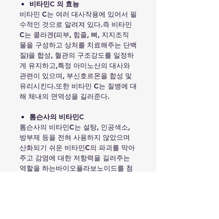
비타민C 의 효능
비타민 C는 여러 대사작용에 있어서 필
수적인 것으로 알려져 있다.즉 비타민
C는 콜라겐(피부, 힘줄, 뼈, 지지조직
물을 구성하고 상처를 치료해주는 단백
질)을 합성, 혈관의 구조강도를 일정하
게 유지하고,특정 아미노산의 대사와
관련이 있으며, 부신호르몬을 합성 및
유리시킨다.또한 비타민 C는 질병에 대
해 체내의 면역성을 길러준다.
톰슨사의 비타민C
톰슨사의 비타민C는 설탕, 인공색소,
방부제 등을 전혀 사용하지 않았으며
산화되기 쉬운 비타민C의 파괴를 막아
주고 감염에 대한 저항력을 길러주는
역할을 하는바이오플라보노이드를 첨
가해 제품의 질을 높힌 제품이다.또한
천연 오렌지 맛으로 온 가족이 편하게
먹기 좋게 만든 제품이다.