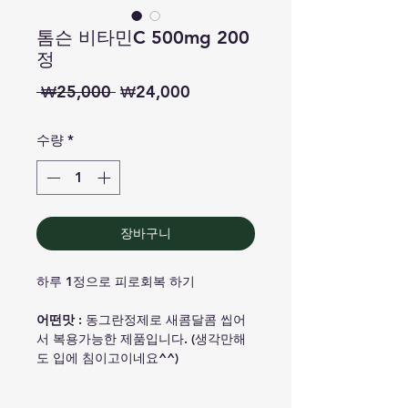
톰슨 비타민C 500mg 200
정
일
할
 ₩25,000 
₩24,000
반
인
수량
*
가
가
장바구니
하루 1정으로 피로회복 하기
어떤맛
: 동그란정제로 새콤달콤 씹어
서 복용가능한 제품입니다. (생각만해
도 입에 침이고이네요^^)