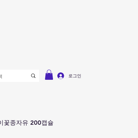
로그인
이꽃종자유 200캡슐