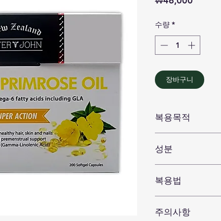
₩46,000
격
수량
*
장바구니
복용목적
심혈관,뇌졸증예방,
성분
선,두뇌발달
1캡슐
복용법
달맞이꽃종자유 1,0
[감마리놀렌산 100m
성인 하루 1-3 캡슐 ,
주의사항
캡슐의 내용물을 건