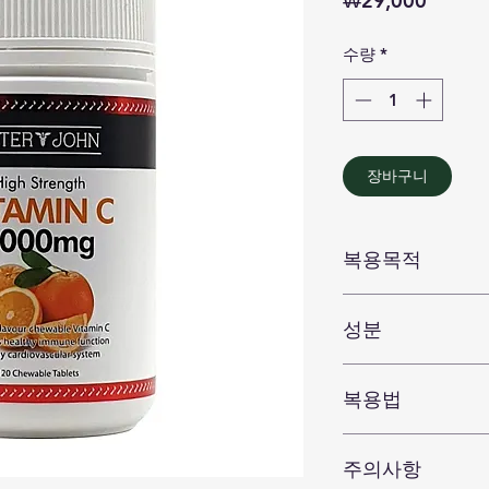
₩29,000
격
수량
*
장바구니
복용목적
온가족 피로회복, 
성분
Each tablet contain
복용법
Ascorbic acid (Vit
Sodium ascorbate
성인 : 하루 1~2정 
Equiv. Ascorbic ac
주의사항
Contains Sugars.