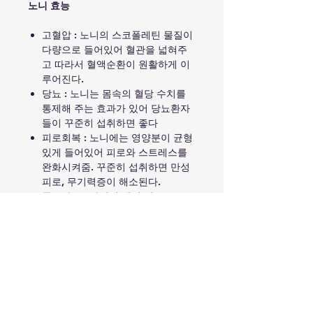
노니 효능
고혈압 : 노니의 스코폴레틴 물질이
다량으로 들어있어 혈관을 넓혀주
고 따라서 혈액순환이 원활하게 이
루어진다.
당뇨 : 노니는 몸속의 혈당 수치를
통제해 주는 효과가 있어 당뇨환자
들이 꾸준히 섭취하면 좋다
피로회복 : 노니에는 영양분이 균형
있게 들어있어 피로와 스트레스를
완화시켜줌. 꾸준히 섭취하면 만성
피로, 무기력증이 해소된다.
통증감소 : 관절에 생긴 염증 또는
각 부의 완화에 도움을 줍니다.
복용목적
항산화 작용 , 근육의 수축과 이완 작
성분
용을 원활하게 하고 면역기능의 강