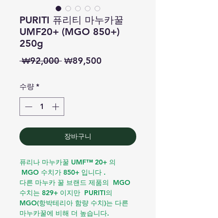
PURITI 퓨리티 마누카꿀
UMF20+ (MGO 850+)
250g
일
할
 ₩92,000 
₩89,500
반
인
수량
*
가
가
장바구니
퓨리나 마누카꿀 UMF™ 20+ 의
MGO 수치가 850+ 입니다 .
다른 마누카 꿀 브랜드 제품의 MGO
수치는 829+ 이지만 PURITI의
MGO(항박테리아 함량 수치)는 다른
마누카꿀에 비해 더 높습니다.