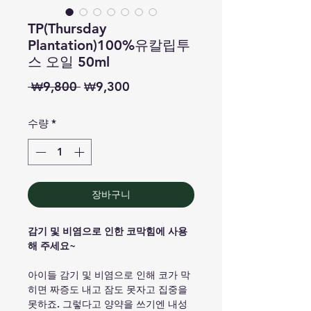
TP(Thursday
Plantation)100%유칼립투
스 오일 50ml
일
할
 ₩9,800 
₩9,300
반
인
수량
*
가
가
장바구니
감기 및 비염으로 인한 코막힘에 사용
해 주세요~
아이들 감기 및 비염으로 인해 코가 막
히면 짜증도 내고 잠도 못자고 집중을
못하죠. 그렇다고 양약을 쓰기엔 내성