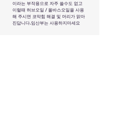
이라는 부작용으로 자주 쓸수도 없고
이럴때 허브오일 / 올바스오일을 사용
해 주시면 코막힘 해결 및 머리가 맑아
진답니다.임산부는 사용하지마세요
복용목적
호흡기 질환
성분
코막힘, 감기, 기침, 기관지염에 효과
적
100%Eucalyptus oil
피부관리
복용법
피부 상처나 염증을 진정시키는 효
과가 있어
흡입 : 뜨거운 물 500ml에 5ml를 추
여드름 피부에 효과적
주의사항
가하고 흡입합니다.
근육 통증 완화
또는 손수건이나 베개에 몇방울 뿌
근육통, 관절염 또는 운동 후 피로 완
외부용으로만 사용하십시오. 어린이
립니다.
화를 위해
의 손이 닿지 않는 곳에 보관하십시
근육의 긴장과 경직 이완 : 유칼립투
마사지 오일로 사용
오. 눈과 접촉을 피하십시오. 민감한
스 오일 5방울 과 식물성 오일 10ml
스트레스 및 긴장 완화
피부인 경우 넓은 부위에 바르기 전
를 섞어 마사지 합니다. (과민증이 나
근육통, 관절염 또는 운동 후 피로 완